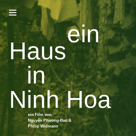
ein
Haus
in
Ninh Hoa
ein Film von
Nguyễn Phương-Đan &
Philip Widmann